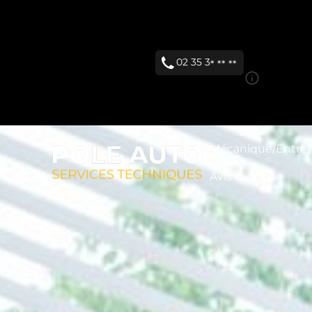
5
| 5 avis cont
Vigilance
02 35 3
* ** **
Vigilance
Ce statut es
Mécanique/Entret
Avis clients