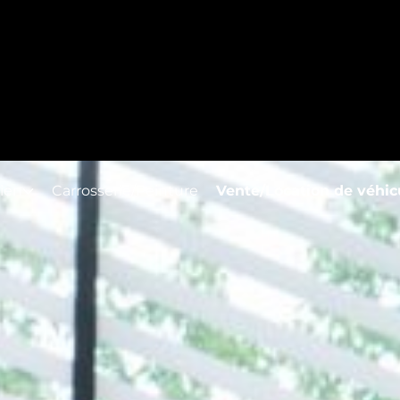
rôlés
t attribué lorsque notre méthode n'est pas strictement a
ien
Carrosserie/Peinture
Vente/Location de véhic